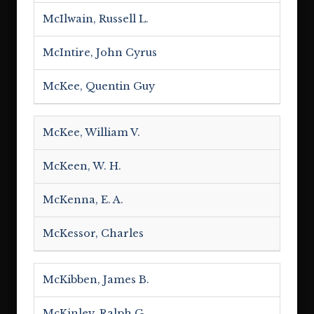
McIlwain, Russell L.
McIntire, John Cyrus
McKee, Quentin Guy
McKee, William V.
McKeen, W. H.
McKenna, E. A.
McKessor, Charles
McKibben, James B.
McKinley, Ralph G.