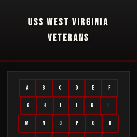
USS WEST VIRGINIA
VETERANS
A
B
C
D
E
F
G
H
I
J
K
L
M
N
O
P
Q
R